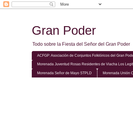
Gran Poder
Todo sobre la Fiesta del Señor del Gran Poder
ACFGP: Asociación de Conjuntos Folklóricos del Gran Pod
Morenada Juventud Rosas Residentes de Viacha Los Legi
Morenada Señor de Mayo STPLD
Morenada Unión C