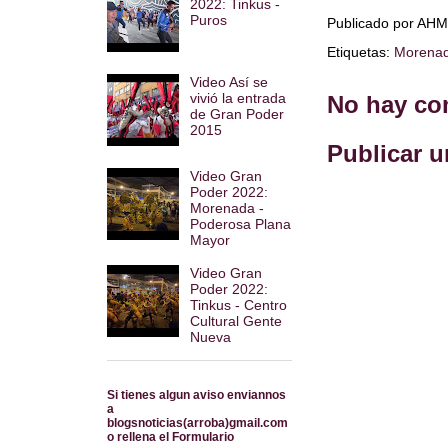
2022: Tinkus -
Puros
Publicado por
AHM
Etiquetas:
Morenad
Video Así se
vivió la entrada
No hay co
de Gran Poder
2015
Publicar 
Video Gran
Poder 2022:
Morenada -
Poderosa Plana
Mayor
Video Gran
Poder 2022:
Tinkus - Centro
Cultural Gente
Nueva
Si tienes algun aviso enviannos
a
blogsnoticias(arroba)gmail.com
o rellena el Formulario