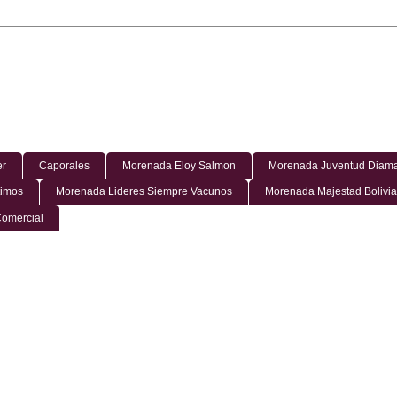
er
Caporales
Morenada Eloy Salmon
Morenada Juventud Diama
timos
Morenada Lideres Siempre Vacunos
Morenada Majestad Bolivia
omercial