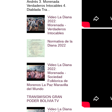
Andrés 3. Morenada
Verdaderos Intocables 4.
Diablada Tra...
Video La Diana
2022:
Morenada -
Verdaderos
Intocables
Normativa de la
Diana 2022
Video La Diana
2022:
Morenada -
Sociedad
Folklorica de
Morenos La Paz Maravilla
del Mundo
TRANSMISION GRAN
PODER BOLIVIA TV
Video La Diana